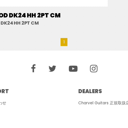
D DK24 HH 2PT CM
DK24 HH 2PT CM
1
ORT
DEALERS
わせ
Charvel Guitars 正規取扱