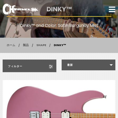
DINKY™
Dinky™ and Color: Satin Burgundy Mist
ホーム
製品
SHAPE
DINKY™
最新
フィルター