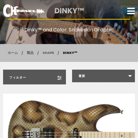
DINKY™
Dinky™ and Color: Snakeskin Graphic
ホーム
製品
SHAPE
DINKY™
最新
フィルター