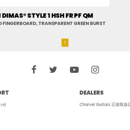
 DIMAS® STYLE 1 HSH FR PF QM
O FINGERBOARD, TRANSPARENT GREEN BURST
1
ORT
DEALERS
わせ
Charvel Guitars 正規取扱