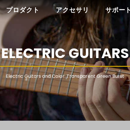
プロダクト
アクセサリ
サポー
ELECTRIC GUITARS
Electric Guitars and Color: Transparent Green Burst