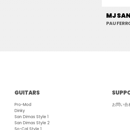
MJ SAN
PAU FERR
GUITARS
SUPP
Pro-Mod
お問い合
Dinky
San Dimas Style 1
San Dimas Style 2
So-Cal Style 1