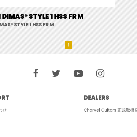
 DIMAS® STYLE 1 HSS FR M
MAS® STYLE 1 HSS FR M
1
ORT
DEALERS
わせ
Charvel Guitars 正規取扱