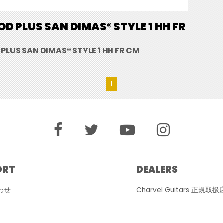
D PLUS SAN DIMAS® STYLE 1 HH FR
LUS SAN DIMAS® STYLE 1 HH FR CM
1
ORT
DEALERS
わせ
Charvel Guitars 正規取扱