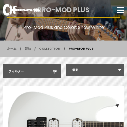
PRO-MOD PLUS
Pro-Mod Plus and Color: Snow White
ホーム
製品
COLLECTION
PRO-MOD PLUS
最新
フィルター