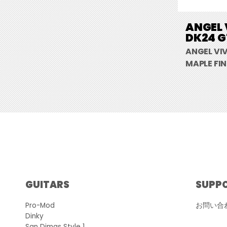
ANGEL 
DK24 G
ANGEL VI
MAPLE FI
GUITARS
SUPP
Pro-Mod
お問い合
Dinky
San Dimas Style 1