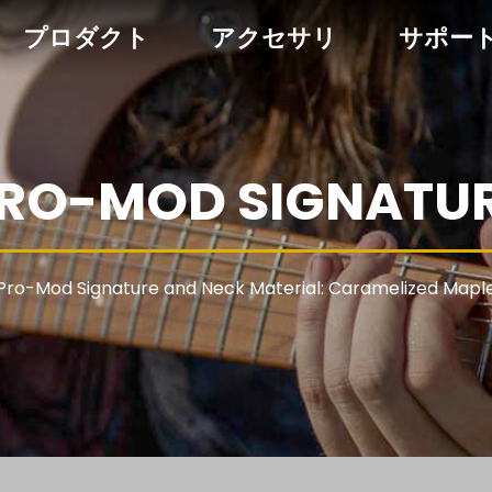
プロダクト
アクセサリ
サポー
RO-MOD SIGNATU
Pro-Mod Signature and Neck Material: Caramelized Mapl