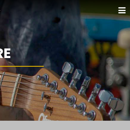
ト
RE
e