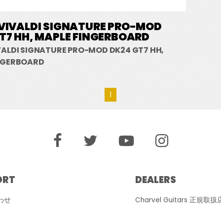
VIVALDI SIGNATURE PRO-MOD
T7 HH, MAPLE FINGERBOARD
VALDI SIGNATURE PRO-MOD DK24 GT7 HH,
NGERBOARD
1
ORT
DEALERS
わせ
Charvel Guitars 正規取扱