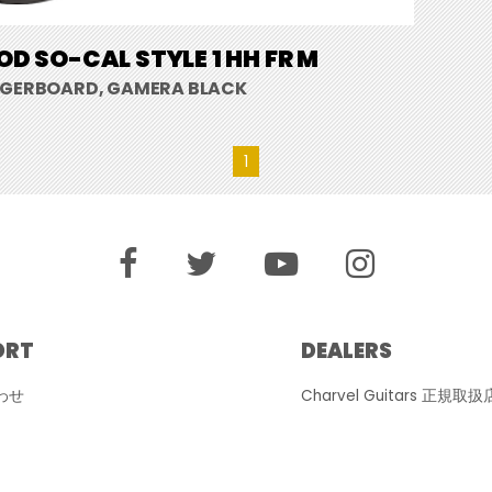
D SO-CAL STYLE 1 HH FR M
NGERBOARD, GAMERA BLACK
1
ORT
DEALERS
わせ
Charvel Guitars 正規取扱