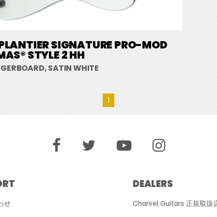
PLANTIER SIGNATURE PRO-MOD
MAS® STYLE 2 HH
NGERBOARD, SATIN WHITE
1
ORT
DEALERS
わせ
Charvel Guitars 正規取扱