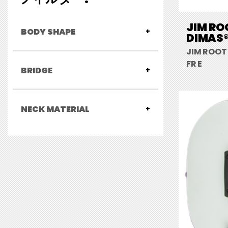
JIM RO
BODY SHAPE
DIMAS® 
JIM ROOT
FR E
BRIDGE
NECK MATERIAL