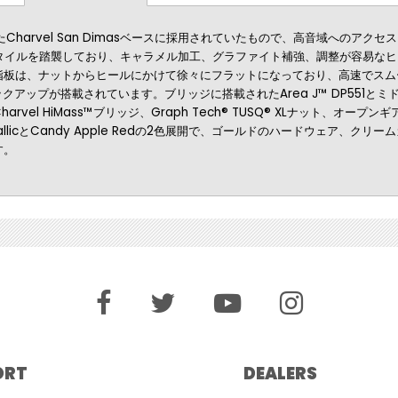
Charvel San Dimasベースに採用されていたもので、高音域へのア
のスタイルを踏襲しており、キャラメル加工、グラファイト補強、調整が容易な
板は、ナットからヒールにかけて徐々にフラットになっており、高速でスムーズな
io®ピックアップが搭載されています。ブリッジに搭載されたArea J™ DP551と
el HiMass™ブリッジ、Graph Tech® TUSQ® XLナット、オ
llicとCandy Apple Redの2色展開で、ゴールドのハードウェア、クリームカラ
す。
ORT
DEALERS