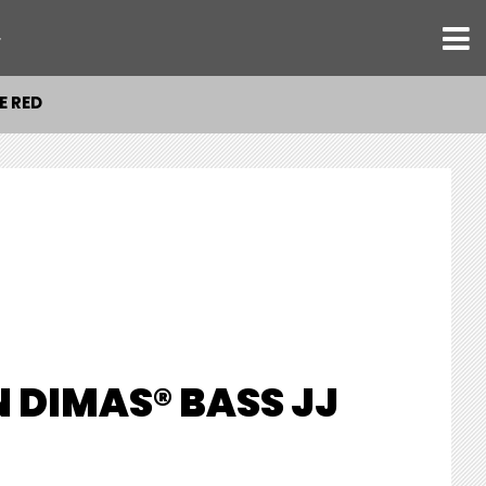
ト
E RED
 DIMAS® BASS JJ