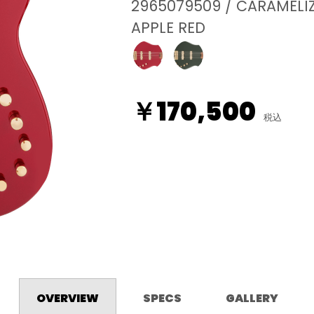
2965079509 / CARAMELI
APPLE RED
￥170,500
税込
OVERVIEW
SPECS
GALLERY