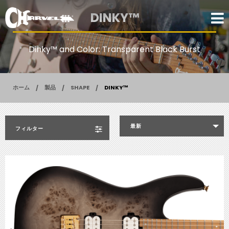
DINKY™
Dinky™ and Color: Transparent Black Burst
ホーム
製品
SHAPE
DINKY™
最新
フィルター