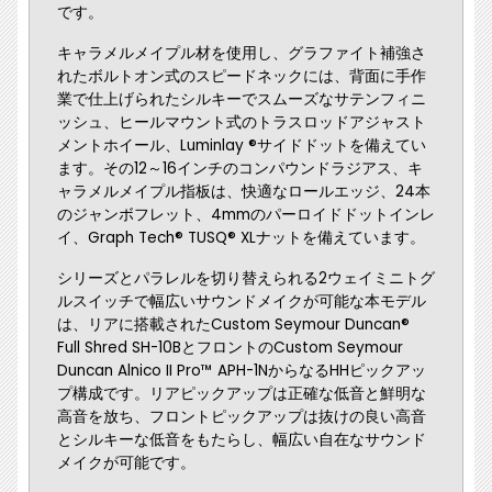
です。
キャラメルメイプル材を使用し、グラファイト補強さ
れたボルトオン式のスピードネックには、背面に手作
業で仕上げられたシルキーでスムーズなサテンフィニ
ッシュ、ヒールマウント式のトラスロッドアジャスト
メントホイール、Luminlay ®サイドドットを備えてい
ます。その12～16インチのコンパウンドラジアス、キ
ャラメルメイプル指板は、快適なロールエッジ、24本
のジャンボフレット、4mmのパーロイドドットインレ
イ、Graph Tech® TUSQ® XLナットを備えています。
シリーズとパラレルを切り替えられる2ウェイミニトグ
ルスイッチで幅広いサウンドメイクが可能な本モデル
は、リアに搭載されたCustom Seymour Duncan®
Full Shred SH-10BとフロントのCustom Seymour
Duncan Alnico II Pro™ APH-1NからなるHHピックアッ
プ構成です。リアピックアップは正確な低音と鮮明な
高音を放ち、フロントピックアップは抜けの良い高音
とシルキーな低音をもたらし、幅広い自在なサウンド
メイクが可能です。