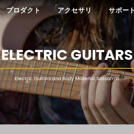
プロダクト
アクセサリ
サポー
ELECTRIC GUITARS
Electric Guitars and Body Material: Sassafras