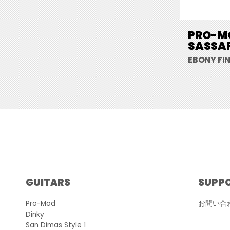
PRO-MO
SASSAF
EBONY FI
GUITARS
SUPP
Pro-Mod
お問い合
Dinky
San Dimas Style 1