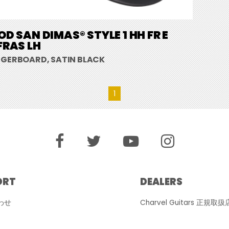
D SAN DIMAS® STYLE 1 HH FR E
RAS LH
NGERBOARD, SATIN BLACK
1
ORT
DEALERS
わせ
Charvel Guitars 正規取扱