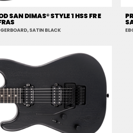
D SAN DIMAS® STYLE 1 HSS FR E
PR
FRAS
S
NGERBOARD, SATIN BLACK
EB