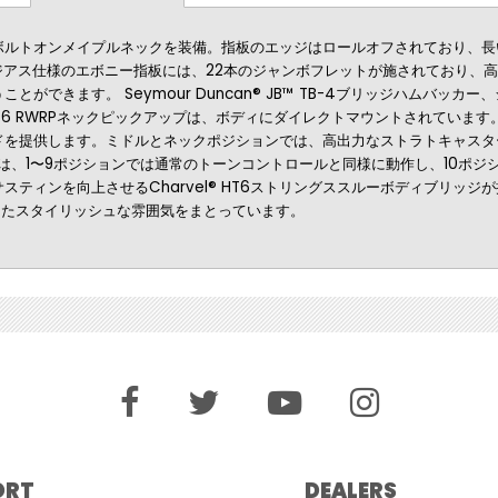
ボルトオンメイプルネックを装備。指板のエッジはロールオフされており、長
ラジアス仕様のエボニー指板には、22本のジャンボフレットが施されており、
。 Seymour Duncan® JB™ TB-4ブリッジハムバッカー、シングルコイ
rat SSL-6 RWRPネックピックアップは、ボディにダイレクトマウントされ
を提供します。ミドルとネックポジションでは、高出力なストラトキャスタ
ルは、1〜9ポジションでは通常のトーンコントロールと同様に動作し、10ポ
上させるCharvel® HT6ストリングススルーボディブリッジが搭載されています。
ェアといったスタイリッシュな雰囲気をまとっています。
ORT
DEALERS