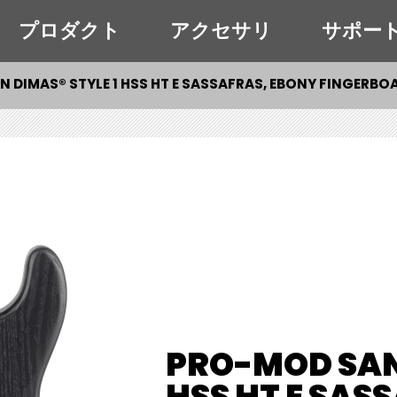
プロダクト
アクセサリ
サポー
 DIMAS® STYLE 1 HSS HT E SASSAFRAS, EBONY FINGERBO
PRO-MOD SAN 
HSS HT E SAS