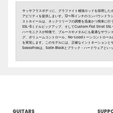
サッサフラスボディに、グラファイト補強ロッドを採用した
アビリティを提供しまいす。12〜16インチのコンパウンド
ストホイールは、ネックリリーフの調整を迅速かつ簡単に行うことができます
SSL-6ミドルピックアップ、そしてCustom Flat St
ハーモニクスが特徴で、ブルースやメタルにも最適なサウンド
グ、ボリュームコントロール、No-Loadトーンコントロー
を実現します。このモデルには、正確なイントネーションとサスティンを向
Sassafrasは、Satin Blackとブラック・ハードウ
GUITARS
SUPP