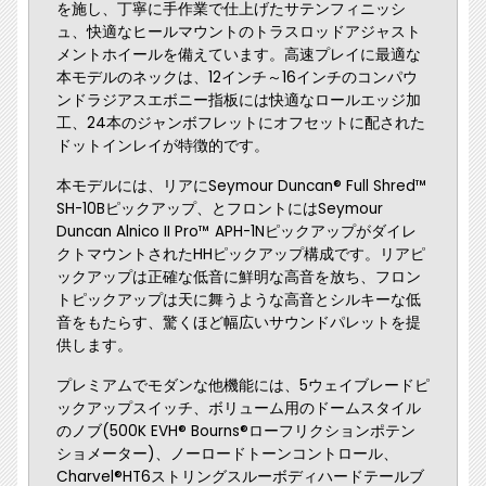
を施し、丁寧に手作業で仕上げたサテンフィニッシ
ュ、快適なヒールマウントのトラスロッドアジャスト
メントホイールを備えています。高速プレイに最適な
本モデルのネックは、12インチ～16インチのコンパウ
ンドラジアスエボニー指板には快適なロールエッジ加
工、24本のジャンボフレットにオフセットに配された
ドットインレイが特徴的です。
本モデルには、リアにSeymour Duncan® Full Shred™
SH-10Bピックアップ、とフロントにはSeymour
Duncan Alnico II Pro™ APH-1Nピックアップがダイレ
クトマウントされたHHピックアップ構成です。リアピ
ックアップは正確な低音に鮮明な高音を放ち、フロン
トピックアップは天に舞うような高音とシルキーな低
音をもたらす、驚くほど幅広いサウンドパレットを提
供します。
プレミアムでモダンな他機能には、5ウェイブレードピ
ックアップスイッチ、ボリューム用のドームスタイル
のノブ(500K EVH® Bourns®ローフリクションポテン
ショメーター)、ノーロードトーンコントロール、
Charvel®HT6ストリングスルーボディハードテールブ