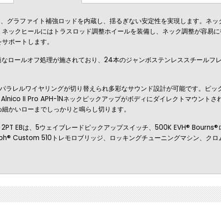
は、グラファイト補強ロッドを内蔵し、揺るぎない安定性を実現します。ネッ
ネックヒールにはトラスロッド調整ホイールを装備し、ネック調整が容易に行え
をサポートします。
なロールオフ処理が施されており、24本のジャンボステンレススチールフレット、
ルワイヤリングが切り替えられ多彩なサウンド設計が可能です。ピックアップはHH構
can® Alnico II Pro APH-1Nネックピックアップがボディにダイレク
め細かいローまでしっかりと鳴らし切ります。
2PT EBは、5ウェイブレードピックアップスイッチ、500K EVH® Bou
toh® Custom 510トレモロブリッジ、ロッキングチューニングマシン