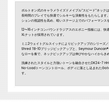
ボルトオン式のキャラメライズドメイプル“スピード”ネック
長時間のプレイでも快適でシルキーな演奏性をもたらします。
ションの視認性を高め、暗いステージ上でのパフォーマンス
12〜16インチコンパウンドラジアスのエボニー指板には、快適
XLナットが採用されています。
ミニ2ウェイトグルスイッチによりピックアップのシリーズ／パラレ
Shred TB-10ブリッジピックアップと、Seymour Dun
なローを奏で、ネックピックアップは伸びやかなハイからき
洗練されたスタイルと力強いトーンを融合させたDK24-7 HH 
No-Loadトーンコントロール、ボディに落とし込まれたGo
す。