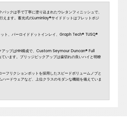
クバックは手で丁寧に塗り込まれたウレタンフィニッシュで、
ます。蓄光式のLuminlay®サイドドットはフレットポジ
パーロイドドットインレイ、Graph Tech® TUSQ®
成で、Custom Seymour Duncan® Full
トマウントされています。ブリッジピックアップは歯切れの良いハイと明瞭
rns®ローフリクションポットを採用したスピードボリュームノブと
、クロムハードウェアなど、上位クラスのモダンな機能を備えていま