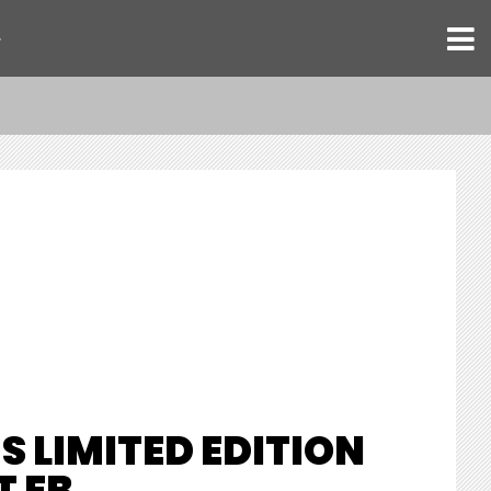
ト
 LIMITED EDITION
T EB