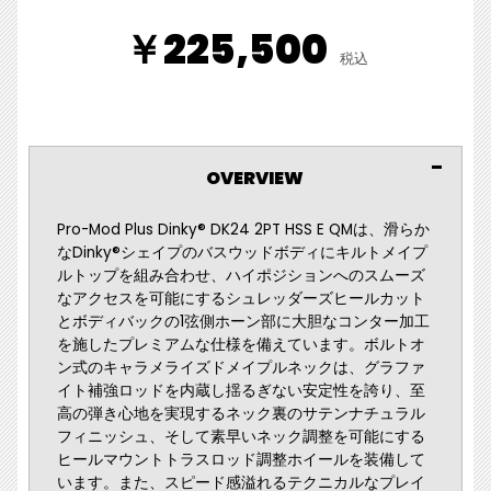
￥225,500
税込
OVERVIEW
Pro-Mod Plus Dinky® DK24 2PT HSS E QMは、滑らか
なDinky®シェイプのバスウッドボディにキルトメイプ
ルトップを組み合わせ、ハイポジションへのスムーズ
なアクセスを可能にするシュレッダーズヒールカット
とボディバックの1弦側ホーン部に大胆なコンター加工
を施したプレミアムな仕様を備えています。ボルトオ
ン式のキャラメライズドメイプルネックは、グラファ
イト補強ロッドを内蔵し揺るぎない安定性を誇り、至
高の弾き心地を実現するネック裏のサテンナチュラル
フィニッシュ、そして素早いネック調整を可能にする
ヒールマウントトラスロッド調整ホイールを装備して
います。また、スピード感溢れるテクニカルなプレイ