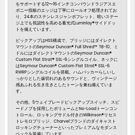
をサポートする12〜16インチコンパウンドラジアスエ
ボニー指板のエッジは丁寧にロールオフ処理されてお
り、24本のステンレスジャンボフレット、暗いステー
ジ上でも視認性を高める蓄光式Luminlay®サイドドッ
トを備えています。
ピックアップはHSS構成で、ブリッジにはダイレクト
マウントのSeymour Duncan® Full Shred™ TB-10、ミ
ドルにはダイレクトマウントのSeymour Duncan®
Custom Flat Strat® SSL-6シングルコイル、ネックに
はSeymour Duncan® Custom Flat Strat® SSL-6
RWRPシングルコイルを搭載。ハムバッカーらしいし
っかりとした歯切れのあるサウンドと、ヴィンテージ
感あふれる生き生きとしたトーンを兼ね備えていま
す。
その他、5ウェイブレードピックアップスイッチ、スピ
ードノブを採用したボリュームとNo-Loadトーンコン
トロール、ロッキングサドル付きのWilkinson®リセス
トレモロブリッジ、Charvelブランドのダイキャスト
ロッキングチューナーといったプレミアムなモダンス
ペックを装備しています。