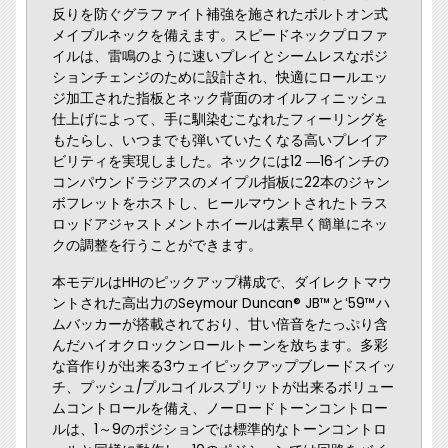
反りを防ぐグラファイト補強を施されたボルトオン式
メイプルネックを備えます。スピードネックプロファ
イルは、雷鳴のように速いプレイとシームレスなポジ
ションチェンジのために設計され、快適にロールエッ
ジ加工された指板とネック背面のオイルフィニッシュ
仕上げによって、手に馴染むこなれたフィーリングを
もたらし、いつまでも弾いていたくなる高いプレイア
ビリティを実現しました。ネックには12 ―16インチの
コンパウンドラジアスのメイプル指板に22本のジャン
ボフレットをホストし、ヒールマウントされたトラス
ロッドアジャストメントホイールは素早く簡単にネッ
クの調整を行うことができます。
本モデルはHHのピックアップ構成で、ダイレクトマウ
ントされた高出力のSeymour Duncan® JB™とʻ59™ハ
ムバッカーが搭載されており、甘い倍音をたっぷり含
んだハイオクロックンロールトーンを放ちます。多彩
な音作りが出来る3ウェイピックアップブレードスイッ
チ、プッシュ/プルコイルスプリットが出来るボリュー
ムコントロールを備え、ノーロードトーンコントロー
ルは、1～9のポジションでは標準的なトーンコントロ