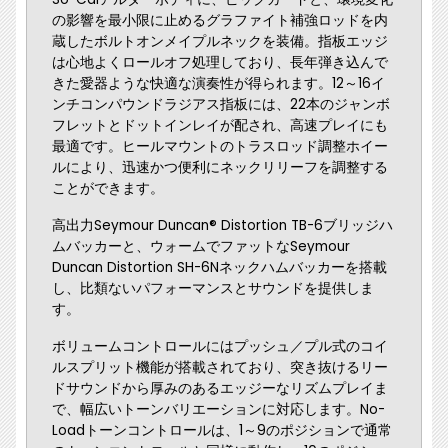
の影響を最小限に止めるグラファイト補強ロッドを内
蔵したボルトオンメイプルネックを装備。指板エッジ
は心地よくロールオフ処理しており、長年弾き込んで
きた愛器ような快適な演奏性が得られます。12～16イ
ンチコンパウンドラジアス指板には、22本のジャンボ
フレットとドットインレイが配され、高速プレイにも
最適です。ヒールマウントのトラスロッド調整ホイー
ルにより、迅速かつ便利にネックリリーフを調整する
ことができます。
高出力Seymour Duncan® Distortion TB-6ブリッジハ
ムバッカーと、ウォームでファットなSeymour
Duncan Distortion SH-6Nネックハムバッカーを搭載
し、比類ないパフォーマンスとサウンドを提供しま
す。
ボリュームコントロールにはプッシュ／プル式のコイ
ルスプリット機能が搭載されており、突き抜けるリー
ドサウンドから厚みのあるエッジーなリズムプレイま
で、幅広いトーンバリエーションに対応します。No-
Loadトーンコントロールは、1～9のポジションで通常