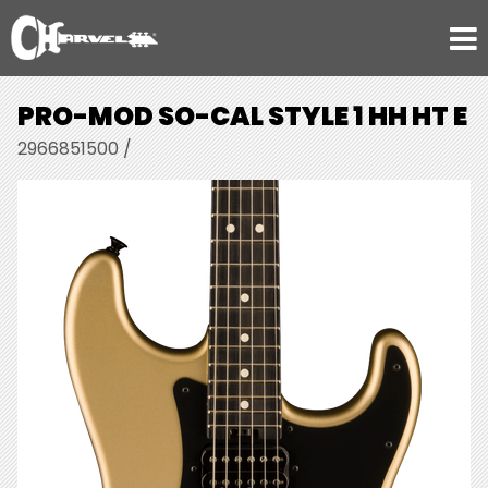
PRO-MOD SO-CAL STYLE 1 HH HT E
2966851500 /