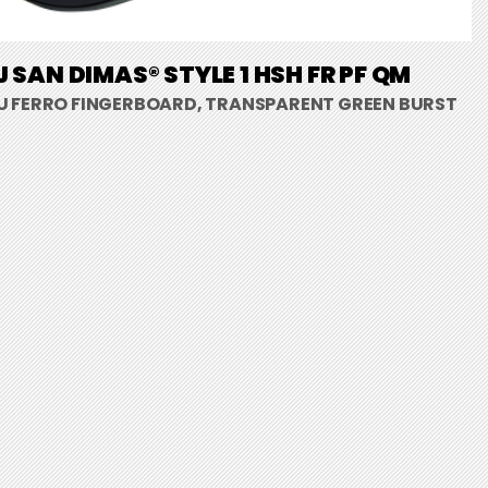
 SAN DIMAS® STYLE 1 HSH FR PF QM
U FERRO FINGERBOARD, TRANSPARENT GREEN BURST