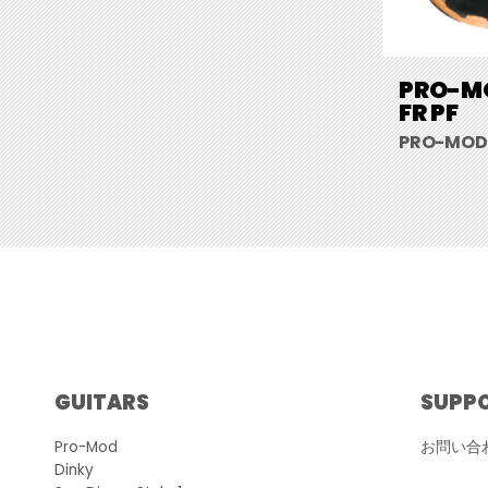
PRO-MO
FR PF
PRO-MOD R
GUITARS
SUPP
Pro-Mod
お問い合
Dinky