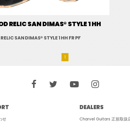
D RELIC SAN DIMAS® STYLE 1 HH
ELIC SAN DIMAS® STYLE 1 HH FR PF
1
ORT
DEALERS
わせ
Charvel Guitars 正規取扱