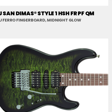
 SAN DIMAS® STYLE 1 HSH FR PF QM
U FERRO FINGERBOARD, MIDNIGHT GLOW