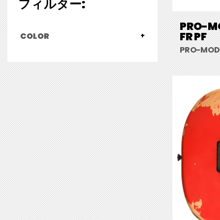
フィルター:
PRO-MO
FR PF
COLOR
PRO-MOD R