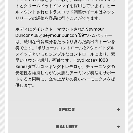
トとクリームドットインレイを採用しています。ヒー
ルマウントされたトラスロッド調整ホイールはネック
リリーフの調整を容易に行うことができます。
ボディにダイレクト・マウントされたSeymour
Duncan® JBとSeymour Duncan '59™ハムバッカー
は、繊細な倍音成分をたっぷり含んだ高出力トーンを
奏でます。1ボリュームコントロールと3ウェイトグル
スイッチといったシンプルなコントロールにより、素
早いサウンド設計が可能です。Floyd Rose® 1000
Seriesダブルロッキングトレモロが、チューニングの
安定性を維持しながら大胆なアーミング奏法をサポー
トすると同時に、立ち上がりの良いハーモニクスを提
供します。
SPECS
GALLERY