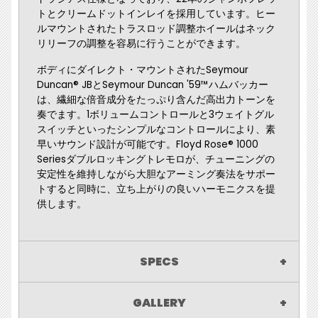
トとクリームドットインレイを採用しています。ヒー
ルマウントされたトラスロッド調整ホイールはネック
リリーフの調整を容易に行うことができます。
ボディにダイレクト・マウントされたSeymour
Duncan® JBとSeymour Duncan '59™ハムバッカー
は、繊細な倍音成分をたっぷり含んだ高出力トーンを
奏でます。1ボリュームコントロールと3ウェイトグル
スイッチといったシンプルなコントロールにより、素
早いサウンド設計が可能です。Floyd Rose® 1000
Seriesダブルロッキングトレモロが、チューニングの
安定性を維持しながら大胆なアーミング奏法をサポー
トすると同時に、立ち上がりの良いハーモニクスを提
供します。
SPECS
GALLERY