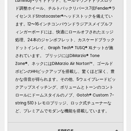
Luminlay®サイドドット、ヒールマウントトラスロッ
ド調整ホイール、チルトバックリバース7弦Fender®ラ
イセンスドStratocaster®ヘッドストックを備えてい
ます。12〜16インチコンパウンドラジアスメイプルフ
ィンガーボードには、快適にロールオフされたエッジ
処理、24本のジャンボフレット、カスケードブラック
ドットインレイ、Graph Tech® TUSQ® XLナットが施
されています。 ブリッジにはDiMarzio® Tone
Zone®、ネックにはDiMarzio Air Norton™、ゴールド
ボビンのHHピックアップを搭載し、驚くほど深く、豊
かな倍音が得られます。その他、5ウェイブレードピッ
クアップスイッチング、ボリュームとトーンのコント
ロールにドームスタイルのノブ、Gotoh® Custom 7-
string 510トレモロブリッジ、ロック式チューナーな
ど、プレミアムでモダンな機能を搭載しています。
SPECS