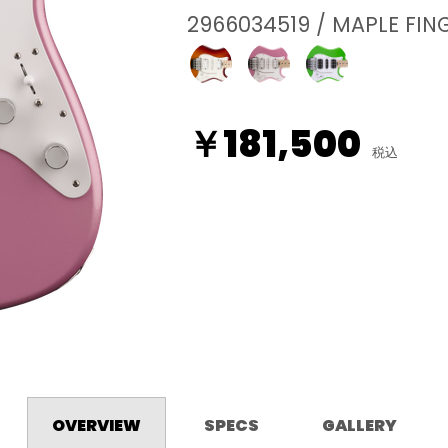
2966034519 / MAPLE FIN
￥181,500
税込
OVERVIEW
SPECS
GALLERY