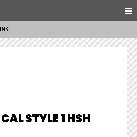
ト
PINK
AL STYLE 1 HSH