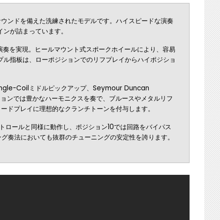
能と多彩なサウンドを備えた洗練されたモデルです。ハイスピードな演奏
ザインが詰まっています。
な演奏を実現。ヒールマウント式スポークホイールにより、容易
イプル指板は、ローポジションでのリフプレイからハイポジショ
Single-Coilミドルピックアップ、Seymour Duncan
ポジションでは豊かなハーモニクスを奏で、ブルースやメタルリフ
るリードプレイに理想的なクランチトーンを付与します。
ントロールと同様に動作し、ポジション10では回路をバイパス
アーミング奏法においても抜群のチューニングの安定性を誇ります。