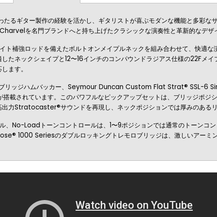
SH FR Mは、40年にわたるギター製作の経験を活かし、ギタリストが喜ぶモダンな機
、Charvelを名門ブランドへと持ち上げたクラシックな演奏性と革新的なデ
ファイト補強ロッドを備えたボルトオンメイプルネックを組み合わせて、快適
したネックシェイプと12〜16インチのコンパウンドラジアス仕様の22Fメ
応します。
ブリッジハムバッカー、Seymour Duncan Custom Flat Strat® SSL-6 
ックアップが搭載されています。このパワフルなピックアップセットは、ブリッジ
力Stratocaster®サウンドを再現し、ネックポジションでは厚みのあ
、No-Loadトーンコントロールは、1〜9ポジションでは通常のトーンコ
Rose® 1000 Seriesのダブルロッキングトレモロブリッジは、激しい