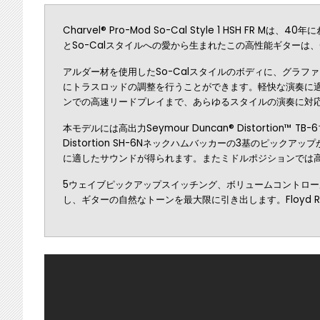
Charvel® Pro-Mod So-Cal Style 1 H
とSo-Calスタイルへの愛から生まれたこの高性能ギターは
アルダー材を使用したSo-Calスタイルのボディに、グラ
にトラスロッドの調整を行うことができます。軽快な演奏に適
ンでの高速リードプレイまで、あらゆるスタイルの演奏に対
本モデルには高出力Seymour Duncan® Distortion™ TB-6
Distortion SH-6Nネックハムバッカーの3基のピ
に適したサウンドが得られます。またミドルポジションでは高出
5ウェイブピックアップスイッチング、ボリュームコントロール
し、ギターの自然なトーンを最大限に引き出します。Floyd 